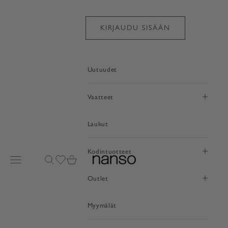
Siirry sisältöön
KIRJAUDU SISÄÄN
Uutuudet
Vaatteet
Laukut
Kodintuotteet
Avaa valikko
Avaa haku
Avaa toivelistasivu
Avaa ostoskori
nanso
Outlet
Myymälät