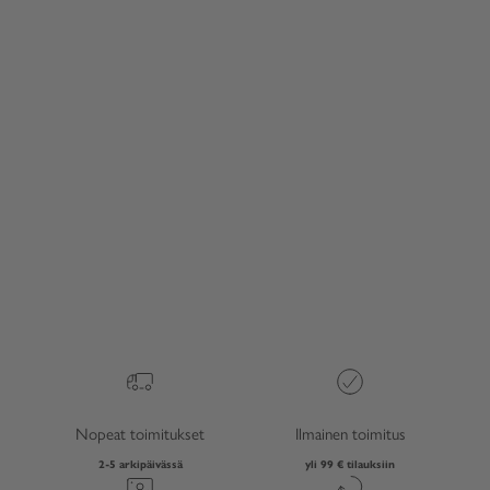
UUTUUS
UUTUUS
Valitse vaihtoehdot
Valitse vaihtoehdot
ALINA neulepusero -
ALINA neulepusero -
vaaleansininen
vaaleanruskea
Alennushinta
Alennushinta
145,99 €
145,99 €
Nopeat toimitukset
Ilmainen toimitus
2-5 arkipäivässä
yli 99 € tilauksiin