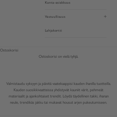
Kanta-asiakkuus
Vastuullisuus
Lahjakortti
Kauden suosikit
Ostoskorisi
Ihastu ajankohtaisiin ja ajattomiin lähestyvän syksyn pukeutumisen
Ostoskorisi on vielä tyhjä.
suosikkeihin
Valmistaudu syksyyn ja päivitä vaatekaappisi kauden ihanilla tuotteilla.
Kauden suosikkivaatteissa yhdistyvät kauniit värit, pehmeät
materiaalit ja ajankohtaiset trendit. Löydä täydellinen takki, ihanan
neule, trendikäs jakku tai mukavat housut arjen pukeutumiseen.