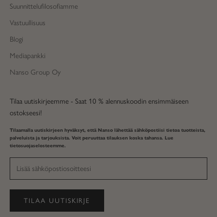
Suunnittelufilosofiamme
Vastuullisuus
Blogi
Mediapankki
Nanso Group Oy
Tilaa uutiskirjeemme - Saat 10 % alennuskoodin ensimmäiseen
ostokseesi!
Tilaamalla uutiskirjeen hyväksyt, että Nanso lähettää sähköpostiisi tietoa tuotteista,
palveluista ja tarjouksista. Voit peruuttaa tilauksen koska tahansa. Lue
tietosuojaselosteemme
.
TILAA UUTISKIRJE