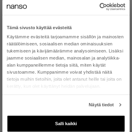
Tämä sivusto käyttää evästeitä
Käytämme evästeitä tarjoamamme sisällön ja mainosten
HALUATKO 10 %
räätälöimiseen, sosiaalisen median ominaisuuksien
ALEKOODIN? - TILAA
tukemiseen ja kävijämäärämme analysoimiseen. Lisäksi
jaamme sosiaalisen median, mainosalan ja analytiikka-
UUTISKIRJEEMME
alan kumppaneillemme tietoja siitä, miten käytät
Tilaamalla uutiskirjeen hyväksyt, että Nanso
sivustoamme. Kumppanimme voivat yhdistää näitä
lähettää sähköpostiisi tietoa tuotteista,
tietoja muihin tietoihin, joita olet antanut heille tai joita on
UUTUUS
UUTUUS
palveluista ja tarjouksista. Voit peruuttaa
kerätty, kun olet käyttänyt heidän palvelujaan.
tilauksen koska tahansa. Lue
Valitse vaihtoehdot
Valitse vaihtoehdot
tietosuojaselosteemme
. Lue alekoodin ehdot
MIDI tikkitakki - ruskea
MAXI HOOD tikkitakki -
sivun alaosasta.
viininpunainen
Alennushinta
180,99 €
Näytä tiedot
Alennushinta
210,99 €
Sähköposti
Salli kaikki
TILAA UUTISKIRJE