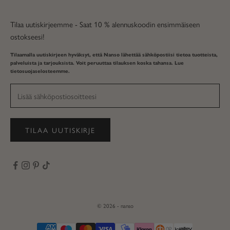
Tilaa uutiskirjeemme - Saat 10 % alennuskoodin ensimmäiseen
ostokseesi!
Tilaamalla uutiskirjeen hyväksyt, että Nanso lähettää sähköpostiisi tietoa tuotteista,
palveluista ja tarjouksista. Voit peruuttaa tilauksen koska tahansa. Lue
tietosuojaselosteemme
.
TILAA UUTISKIRJE
© 2026 - nanso