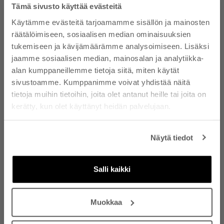
Tämä sivusto käyttää evästeitä
Asiakkaidemme arvostelut
Käytämme evästeitä tarjoamamme sisällön ja mainosten
HALUATKO 10 %
räätälöimiseen, sosiaalisen median ominaisuuksien
ALEKOODIN? - TILAA
5.00 / 5
tukemiseen ja kävijämäärämme analysoimiseen. Lisäksi
Perustuu 1 arvosteluun
UUTISKIRJEEMME
jaamme sosiaalisen median, mainosalan ja analytiikka-
alan kumppaneillemme tietoja siitä, miten käytät
1
Tilaamalla uutiskirjeen hyväksyt, että Nanso
sivustoamme. Kumppanimme voivat yhdistää näitä
0
lähettää sähköpostiisi tietoa tuotteista,
tietoja muihin tietoihin, joita olet antanut heille tai joita on
palveluista ja tarjouksista. Voit peruuttaa
0
kerätty, kun olet käyttänyt heidän palvelujaan.
tilauksen koska tahansa. Lue
0
tietosuojaselosteemme
. Lue alekoodin ehdot
0
sivun alaosasta.
Näytä tiedot
Sähköposti
Sort by
Salli kaikki
Merja M.
TILAA UUTISKIRJE
Finland
Muokkaa
ruskea / ONESIZE
10/03/26