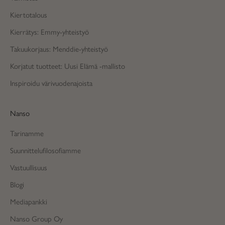
Kiertotalous
Kierrätys: Emmy-yhteistyö
Takuukorjaus: Menddie-yhteistyö
Korjatut tuotteet: Uusi Elämä -mallisto
Inspiroidu värivuodenajoista
Nanso
Tarinamme
Suunnittelufilosofiamme
Vastuullisuus
Blogi
Mediapankki
Nanso Group Oy