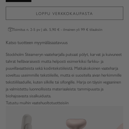
LOPPU VERKKOKAUPASTA
Toimitus n. 2-5 pv | alk. 5,90 € - ilmainen yli 99 € tilauksiin
Katso tuotteen myymäläsaatavuus
Stockholm Steameryn vaateharjalla putsaat pölyt, karvat ja kuivuneet
tahrat hellävaraisesti mutta helposti esimerkiksi farkku- ja
puuvillavaatteista sekä kodintekstiileistä. Matkakokoinen vaateharja
soveltuu useimmille tekstiileille, mutta ei suositella aivan herkimmille
tekstiililaaduille, kuten silkille tai sifongille. Harja on täysin vegaaninen
ja valmistettu luonnollisista materiaaleista: tammipuusta ja
biohajoavasta sisalkuidusta.
Tutustu muihin vaatehuoltotuotteisiin