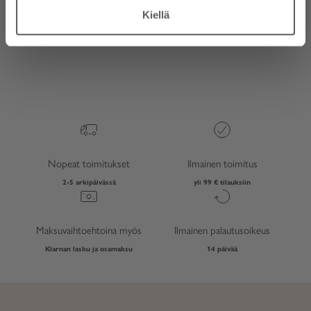
Tarpeellinen väline
Kiellä
Tarpeellinen väline ollut
Nopeat toimitukset
Ilmainen toimitus
2-5 arkipäivässä
yli 99 € tilauksiin
Maksuvaihtoehtoina myös
Ilmainen palautusoikeus
Klarnan lasku ja osamaksu
14 päivää