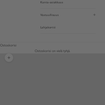
Kanta-asiakkuus
Vastuullisuus
Lahjakortti
Ostoskorisi
Ostoskorisi on vielä tyhjä.
Lähennä