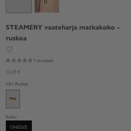
STEAMERY vaateharja matkakoko -
ruskea
1 arvostelu
Alennushinta
15,00 €
Väri: Ruskea
Ruskea
Koko:
ONESIZE