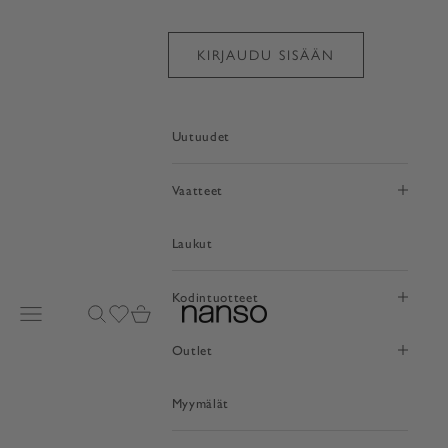
Siirry sisältöön
KIRJAUDU SISÄÄN
Uutuudet
Vaatteet
Laukut
Kodintuotteet
Avaa valikko
Avaa haku
Avaa toivelistasivu
Avaa ostoskori
nanso
Outlet
Myymälät