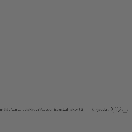
Avaa haku
Avaa toiv
Avaa 
mälät
Kanta-asiakkuus
Vastuullisuus
Lahjakortti
Kirjaudu