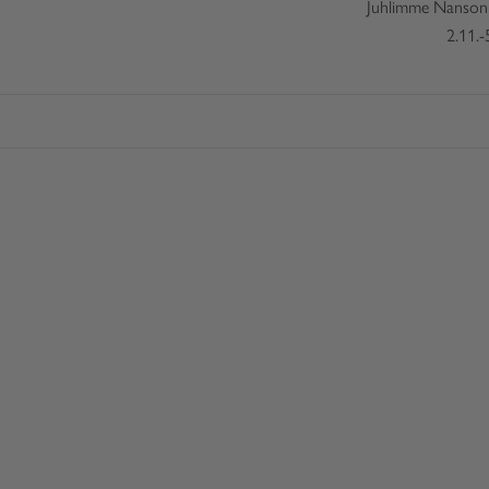
Juhlimme Nanson 
2.11.-
KIERRÄTETTY POLYAMIDI