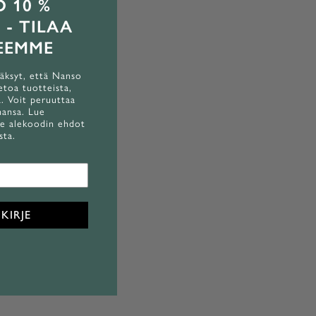
 10 %
 - TILAA
JEEMME
väksyt, että Nanso
etoa tuotteista,
a. Voit peruuttaa
hansa. Lue
ue alekoodin ehdot
sta.
sut - musta
SIDERIA 17 den sukkahousut - suntan
Alennushinta
17,20 €
KIRJE