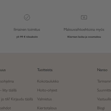
Ilmainen toimitus
Maksuvaihtoehtoina myös
yli 99 € tilauksiin
Klarnan lasku ja osamaksu
kuus
Tuotteista
Nanso
asohjelma
Kokotaulukko
Tarinam
 liity täällä
Hoito-ohjeet
Suunnitt
jo tili? Kirjaudu täällä
Valmistus
Vastuulli
asehdot
Kiertotalous
Blogi