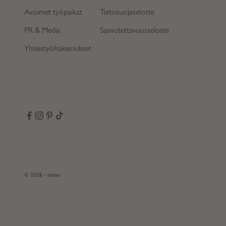
Avoimet työpaikat
Tietosuojaseloste
PR & Media
Saavutettavuusseloste
Yhteistyöhakemukset
© 2026 - nanso