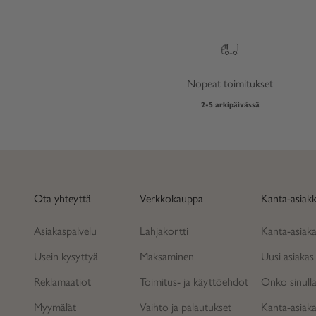
Nopeat toimitukset
2-5 arkipäivässä
Ota yhteyttä
Verkkokauppa
Kanta-asiak
Asiakaspalvelu
Lahjakortti
Kanta-asiak
Usein kysyttyä
Maksaminen
Uusi asiakas -
Reklamaatiot
Toimitus- ja käyttöehdot
Onko sinulla 
Myymälät
Vaihto ja palautukset
Kanta-asiak