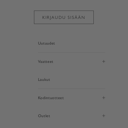
KIRJAUDU SISÄÄN
Uutuudet
Vaatteet
Laukut
Kodintuotteet
elistasivu
ostoskori
Outlet