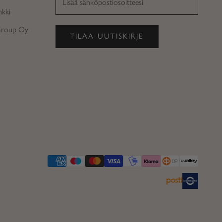
kki
Group Oy
TILAA UUTISKIRJE