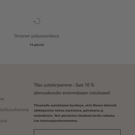
Ilmainen palautusoikeus
14 päivää
Tilaa uutiskirjeemme - Saat 10 %
alennuskoodin ensimmäiseen ostokseesi!
me
Tilaamalla uutiskirjeen hyväksyt, että Nanso lähettää
elufilosofiamme
sähköpostiisi tietoa tuotteista, palveluista ja
tarjouksista. Voit peruuttaa tilauksen koska tahansa.
suus
Lue
tietosuojaselosteemme
.