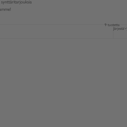
ynttäritarjouksia
ssamme!
9 tuotetta
Järjestä