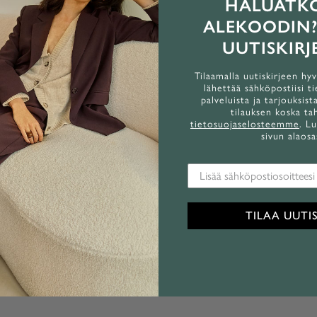
HALUATKO
ALEKOODIN?
UUTISKIR
Tilaamalla uutiskirjeen hy
lähettää sähköpostiisi ti
palveluista ja tarjouksist
tilauksen koska ta
tietosuojaselosteemme
. L
sivun alaosa
Sähköposti
0 den sukkahousut - suntan
RECYCLED OPAQUE 40 sukkahou
Alennushinta
Alennushinta
17,20 €
15,20 €
TILAA UUTIS