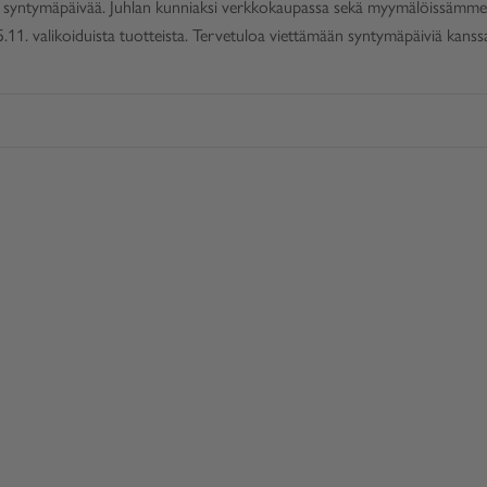
syntymäpäivää. Juhlan kunniaksi verkkokaupassa sekä myymälöissämme s
5.11.​ valikoiduista tuotteista. Tervetuloa viettämään syntymäpäiviä kan