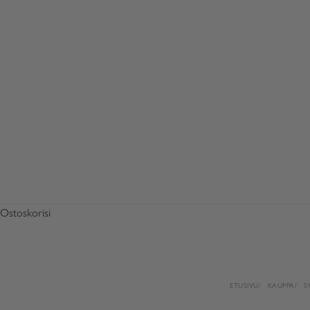
Ostoskorisi
ETUSIVU
KAUPPA
S