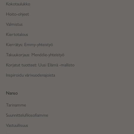
Kokotaulukko
Hoito-ohjeet
Valmistus
Kiertotalous
Kierrätys: Emmy-yhteistyö
Takuukorjaus: Menddie-yhteistyö
Korjatut tuotteet: Uusi Elämä -mallisto
Inspiroidu värivuodenajoista
Nanso
Tarinamme
Suunnittelufilosofiamme
Vastuullisuus