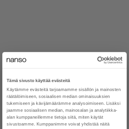
Tämä sivusto käyttää evästeitä
OUTLET
OUTLET
Valitse vaihtoehdot
Valitse vaihtoehdot
Käytämme evästeitä tarjoamamme sisällön ja mainosten
HALUATKO 10 %
KUUTAMO pitkä kangasmekko -
PIHLAJA lyhyt kangasmekko -
räätälöimiseen, sosiaalisen median ominaisuuksien
monivärinen
musta
ALEKOODIN? - TILAA
tukemiseen ja kävijämäärämme analysoimiseen. Lisäksi
Normaali hinta
Normaali hinta
152,99 €
112,99 €
Alennushinta
Alennushinta
61,00 €
34,00 €
UUTISKIRJEEMME
jaamme sosiaalisen median, mainosalan ja analytiikka-
alan kumppaneillemme tietoja siitä, miten käytät
Tilaamalla uutiskirjeen hyväksyt, että Nanso
sivustoamme. Kumppanimme voivat yhdistää näitä
lähettää sähköpostiisi tietoa tuotteista,