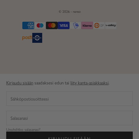
© 2026 - nanso
Kirjaudu sisään
saadaksesi edun tai
liity kanta-asiakkaaksi
.
Unohditko salasanasi?
KIRJAUDU SISÄÄN