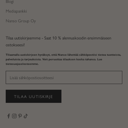
Blogi
Mediapankki
Nanso Group Oy
Tilaa uutiskirjeemme - Saat 10 % alennuskoodin ensimmäiseen
ostokseesi!
Tilaamalla uutiskirjeen hyväksyt, että Nanso lähettää sähköpostiisi tietoa tuotteista,
palveluista ja tarjouksista. Voit peruuttaa tilauksen koska tahansa. Lue
tietosuojaselosteemme
.
TILAA UUTISKIRJE