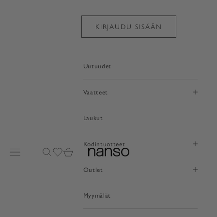
Siirry sisältöön
KIRJAUDU SISÄÄN
Uutuudet
Vaatteet
Laukut
Kodintuotteet
Avaa valikko
Avaa haku
Avaa toivelistasivu
Avaa ostoskori
nanso
Outlet
Myymälät