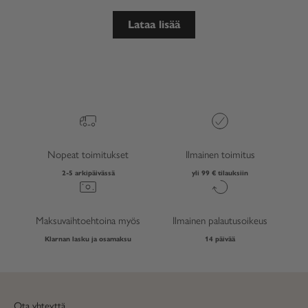
Lataa lisää
Nopeat toimitukset
Ilmainen toimitus
2-5 arkipäivässä
yli 99 € tilauksiin
Maksuvaihtoehtoina myös
Ilmainen palautusoikeus
Klarnan lasku ja osamaksu
14 päivää
Ota yhteyttä