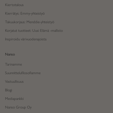
Kiertotalous
Kierrätys: Emmy-yhteistyö
Takuukorjaus: Menddie-yhteistyö
Korjatut tuotteet: Uusi Elämä -mallisto
Inspiroidu värivuodenajoista
Nanso
Tarinamme
Suunnittelufilosofiamme
Vastuullisuus
Blogi
Mediapankki
Nanso Group Oy