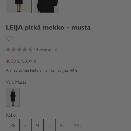
LEIJA pitkä mekko - musta
14 arvostelua
Alennushinta
Normaali hinta
40,00 €
100,99 €
Alin 30 päivän hinta ennen kampanjaa:
40 €
Väri: Musta
Musta
Koko:
XS
S
M
L
XL
XXL