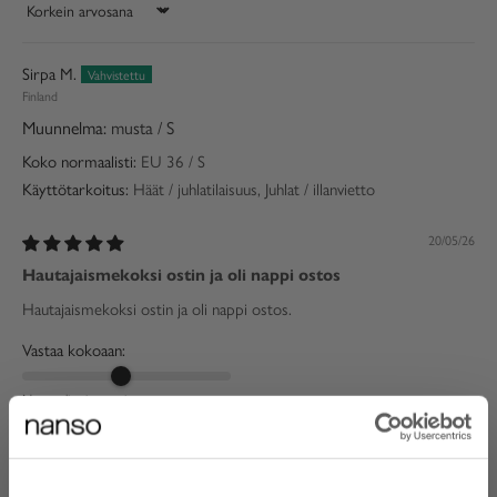
Sort by
Sirpa M.
Finland
musta / S
Koko normaalisti:
EU 36 / S
Käyttötarkoitus:
Häät / juhlatilaisuus, Juhlat / illanvietto
20/05/26
Hautajaismekoksi ostin ja oli nappi ostos
Hautajaismekoksi ostin ja oli nappi ostos.
Vastaa kokoaan:
Normaalia pienempi
Normaalia suurempi