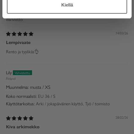
Koko normaalisti:
EU 46 / XL
Kiellä
Käyttötarkoitus:
Arki / jokapäiväinen käyttö, Treffi-ilta, Juhlat /
illanvietto
14/03/26
Lempivaate
Rento ja tyylikäs👌
Lily
Finland
musta / XS
Koko normaalisti:
EU 36 / S
Käyttötarkoitus:
Arki / jokapäiväinen käyttö, Työ / toimisto
28/02/26
Kiva arkimekko