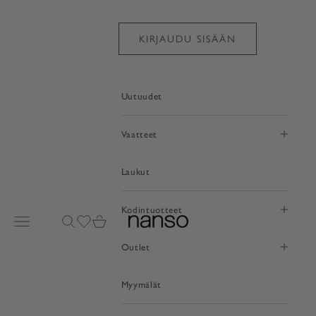
Siirry sisältöön
KIRJAUDU SISÄÄN
Uutuudet
Vaatteet
Laukut
Kodintuotteet
Avaa valikko
Avaa haku
Avaa toivelistasivu
Avaa ostoskori
nanso
Outlet
Myymälät