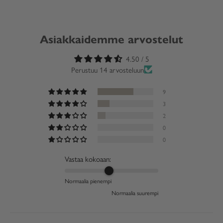
Asiakkaidemme arvostelut
4.50 / 5
Perustuu 14 arvosteluun
9
3
2
0
0
Vastaa kokoaan:
Normaalia pienempi
Normaalia suurempi