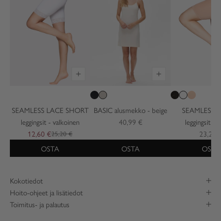
SEAMLESS LACE SHORT
BASIC alusmekko - beige
SEAMLESS 
leggingsit - valkoinen
40,99 €
leggingsit - 
12,60 €
23,20 
25,20 €
OSTA
OSTA
OSTA
Kokotiedot
Hoito-ohjeet ja lisätiedot
Toimitus- ja palautus