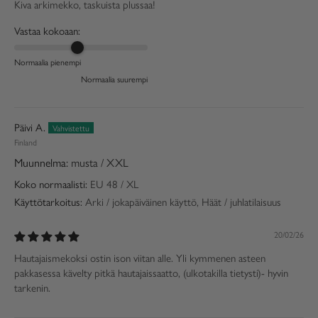
Kiva arkimekko, taskuista plussaa!
Vastaa kokoaan:
Normaalia pienempi
Normaalia suurempi
Päivi A.
Finland
musta / XXL
Koko normaalisti:
EU 48 / XL
Käyttötarkoitus:
Arki / jokapäiväinen käyttö, Häät / juhlatilaisuus
20/02/26
Hautajaismekoksi ostin ison viitan alle. Yli kymmenen asteen
pakkasessa kävelty pitkä hautajaissaatto, (ulkotakilla tietysti)- hyvin
tarkenin.