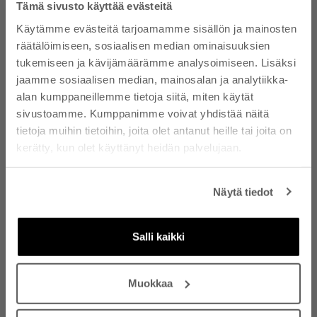
Tämä sivusto käyttää evästeitä
Käytämme evästeitä tarjoamamme sisällön ja mainosten
HALUATKO 10 %
räätälöimiseen, sosiaalisen median ominaisuuksien
ALEKOODIN? - TILAA
tukemiseen ja kävijämäärämme analysoimiseen. Lisäksi
UUTISKIRJEEMME
jaamme sosiaalisen median, mainosalan ja analytiikka-
alan kumppaneillemme tietoja siitä, miten käytät
Tilaamalla uutiskirjeen hyväksyt, että Nanso
sivustoamme. Kumppanimme voivat yhdistää näitä
lähettää sähköpostiisi tietoa tuotteista,
tietoja muihin tietoihin, joita olet antanut heille tai joita on
palveluista ja tarjouksista. Voit peruuttaa
kerätty, kun olet käyttänyt heidän palvelujaan.
tilauksen koska tahansa. Lue
tietosuojaselosteemme
. Lue alekoodin ehdot
sivun alaosasta.
Näytä tiedot
Sähköposti
Salli kaikki
TILAA UUTISKIRJE
UUTUUS
UUTUUS
Muokkaa
Valitse vaihtoehdot
Valitse vaihtoehdot
TIKKILIIVI - ruskea
EEVA housut