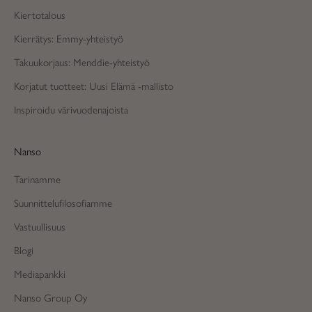
Kiertotalous
Kierrätys: Emmy-yhteistyö
Takuukorjaus: Menddie-yhteistyö
Korjatut tuotteet: Uusi Elämä -mallisto
Inspiroidu värivuodenajoista
Nanso
Tarinamme
Suunnittelufilosofiamme
Vastuullisuus
Blogi
Mediapankki
Nanso Group Oy