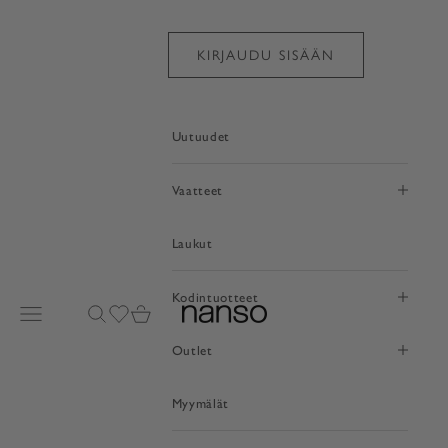
Siirry sisältöön
KIRJAUDU SISÄÄN
Uutuudet
Vaatteet
Laukut
Kodintuotteet
Avaa valikko
Avaa haku
Avaa toivelistasivu
Avaa ostoskori
nanso
Outlet
Myymälät