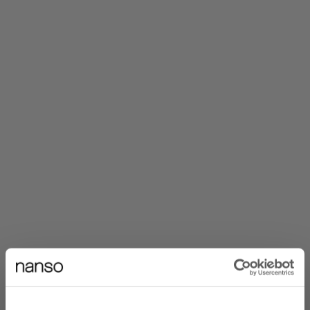
Vastuullisuus
Miten hoidat Nansoasi?
Noudattamalla muutamaa vinkkiä saat nauttia tuotteestasi
mahdollisimman pitkään ja toimit myös ympäristön parhaaksi.
Tuotteen hoitamista varten on niihin aina merkitty suosituspesuohje
lämpötiloine...
Tutustu ihaniin uutuuksiimme